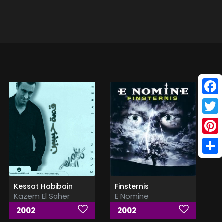
Face
Twitt
Pinte
Shar
Kessat Habibain
Finsternis
Kazem El Saher
E Nomine
2002
2002