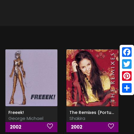
Face
Twitt
Pinte
Shar
Freeek!
The Remixes (Portugal Edition)
George Michael
Shakira
2002
2002