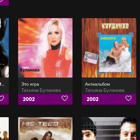
Come Away With Me (Japan Limited Edition)
Это игра
Антиальбом
Татьяна Буланова
Татьяна Буланова
2002
2002