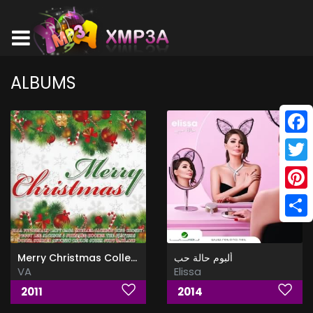
ALBUMS
Face
Twitt
Pinte
Shar
Merry Christmas Collection 4CD
ألبوم حالة حب
VA
Elissa
2011
2014