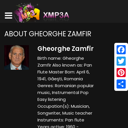
ABOUT GHEORGHE ZAMFIR
Gheorghe Zamfir
Birth name: Gheorghe
Face
Zamfir Also known as: Pan
Twitt
Flute Master Born: April 6,
1941, Găeşti, Romania
Pinte
Genres: Romanian popular
music, Instrumental Pop
Shar
Easy listening
Occupation(s): Musician,
Songwriter, Music teacher
Instruments: Pan flute
Years active: 1960 -