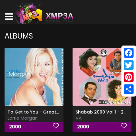
ALBUMS
Face
Twitt
Pinte
Shar
To Get to You - Greatest Hits Collection
Shabab 2000 Vol.1 - شباب 2000
Lorrie Morgan
VA
2000
2000