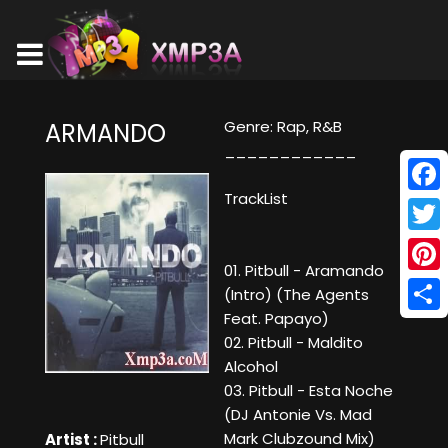
Genre: Rap, R&B
ARMANDO
____________
TrackList
Face
Twitt
01. Pitbull - Aramando
Pinte
(Intro) (The Agents
Feat. Papayo)
Shar
02. Pitbull - Maldito
Alcohol
03. Pitbull - Esta Noche
(DJ Antonie Vs. Mad
Mark Clubzound Mix)
Artist :
Pitbull