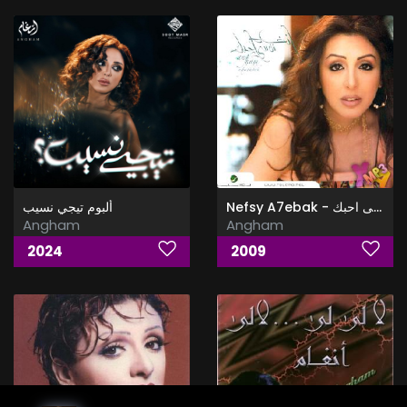
Nefsy A7ebak - نفسى احبك
ألبوم تيجي نسيب
Angham
Angham
2024
2009