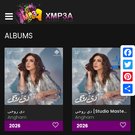
ALBUMS
Face
Twitt
Pinte
Shar
دي روحي [Studio Master]
دى روحى
Angham
Angham
2026
2026