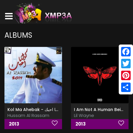
ALBUMS
Face
Twitt
Pinte
Shar
Kol Ma Ahebak - البوم كل ما احبك
I Am Not A Human Being II
Hussam Al Rassam
Lil Wayne
2013
2013