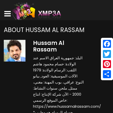
ABOUT HUSSAM AL RASSAM
Hussam Al
Rassam
Face
البلد: جمهورية العراق الاسم عند
Twitt
الولادة: حسام محمود هاشم
اللقب: الرسام الولادة: 1979
Pinte
الآلات الموسيقية: العود, بيانو
Shar
النوع: عراقي، بوب المهنة: مغني،
ممثل, ملحن سنوات النشاط:
2000 - الآن شركة الإنتاج: انتاج
خاص الموقع الرسمي:
https://www.hussamalrassam.com/
*حسام الرسام هو مطرب