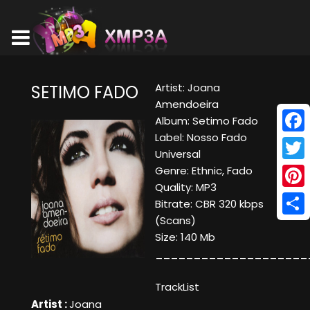
Artist: Joana
SETIMO FADO
Amendoeira
Album: Setimo Fado
Label: Nosso Fado
Face
Universal
Twitt
Genre: Ethnic, Fado
Quality: MP3
Pinte
Bitrate: CBR 320 kbps
(Scans)
Shar
Size: 140 Mb
____________________
TrackList
Artist :
Joana