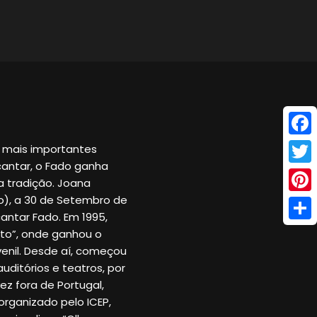
Face
 mais importantes
cantar, o Fado ganha
Twitt
a tradição. Joana
), a 30 de Setembro de
Pinte
antar Fado. Em 1995,
Shar
rto”, onde ganhou o
venil. Desde aí, começou
uditórios e teatros, por
ez fora de Portugal,
organizado pelo ICEP,