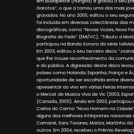
em Budapeste (Hungria) e gravou o seu pri
Garotos”, o que a tornou uma das mais jov
gravados. No ano 2000, editou o seu segun
foi incluída em diversas colectâneas das 
discográficas, como “Novas Vozes, Novo Fa
Biografia do Fado” (EMI/VC), “Tributo a Moniz
participou na Banda Sonora da série telivisiv
Em 2003, editou o seu terceiro disco “Joa
que lhe trouxe reconhecimento da comunida
e do público. A digressão deste disco levou
países como Holanda, Espanha, França e Áus
oportunidade de ser escolhida entre diver
apresentar ao vivo em várias Feiras Intern
o Mercat de Musica Viva de Vic (2003, Espan
(Canada, 2005). Ainda em 2003, participou 
Carlos do Carmo “Novo Homem na Cidade
alguns dos melhores intérpretes nacionais e
Camané, Sara Tavares, Mariza, Martinho da Vi
outros. Em 2004, recebeu o Prémio Revela