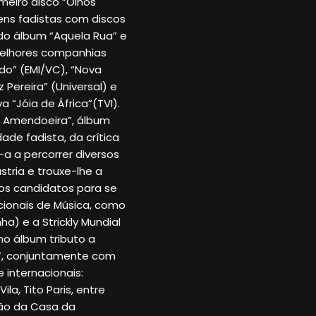
meiro disco “Olhos
ens fadistas com discos
do álbum “Aquela Rua” e
melhores companhias
do” (EMI/VC), “Nova
 Pereira” (Universal) e
a “Jóia de África”(TVI).
na Amendoeira”, álbum
de fadista, da crítica
-a a percorrer diversos
tria e trouxe-lhe a
sos candidatos para se
acionais de Música, como
ha) e a Strickly Mundial
no álbum tributo a
”, conjuntamente com
 internacionais:
la, Tito Paris, entre
ção da Casa da