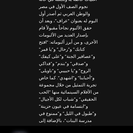
نجوم الصف الأول في مصر
والوطن العربي ثم أصدر أول
البوم له بعنوان “عراف”، وبعد أن
حقق الألبوم نجاحاً مقبولاً قام
بإصدار العديد من الألبومات
الأخرى، و من أبرز ألبوماته: “افتح
كتابك” و”رحال” و”يا قمر”
و”عصافير الجنة” و”على كيفك”
و”صدقي” و”بندم” و”فداكي
الروح” و”يا حبيبي” و”ناويلى”
و”أحبابنا” و”اشهدي”. كما خاض
تجربة التمثيل من خلال مجموعة
من الأفلام السينمائية منها ”الحب
الحقيقي” و”شباب لكل الأجيال”
و”ابتسامة في عيون حزينة”
و”طبول في الليل” و”ممنوع في
مدرسة البنات”، بالإضافة إلى
مسلسل تلفزيوني بعنوان “وجيدة