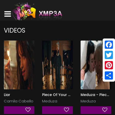
VIDEOS
Face
Twitt
Pinte
Shar
Liar
Piece Of Your Heart (Live at Universal Music Studios, London)
Meduza - Piece Of Your Heart (Official)
Camila Cabello
Meduza
Meduza