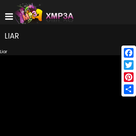
LIAR
Liar
Face
Twitt
Pinte
Shar