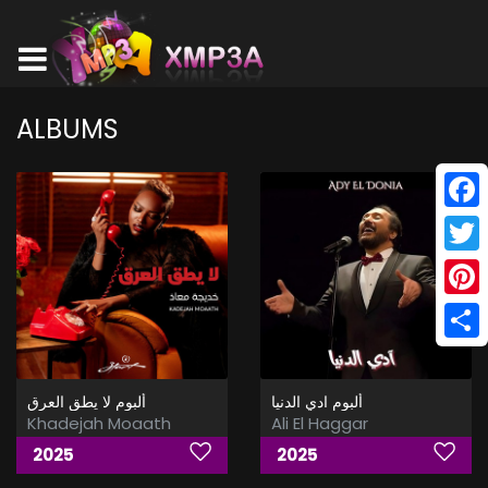
ALBUMS
Face
Twitt
Pinte
Shar
ألبوم ادي الدنيا
ألبوم لا يطق العرق
Khadejah Moaath
Ali El Haggar
2025
2025