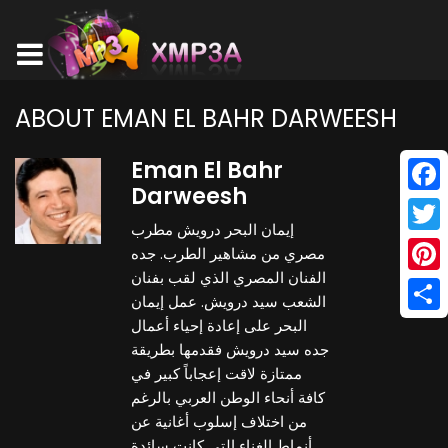
ABOUT EMAN EL BAHR DARWEESH
Eman El Bahr
Darweesh
Face
إيمان البحر درويش مطرب
Twitt
مصري من مشاهير الطرب. جده
الفنان المصري الذي لقب بفنان
Pinte
الشعب سيد درويش. عمل إيمان
Shar
البحر على إعادة إحياء أعمال
جده سيد درويش فقدمها بطريقة
ممتازة لاقت إعجاباً كبير في
كافة أنحاء الوطن العربي بالرغم
من اختلاف إسلوب أغانية عن
أنماط الغناء التي كانت سائدة