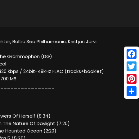
chter, Baltic Sea Philharmonic, Kristjan Järvi
sche Grammophon (DG)
Face
cal
320 kbps / 24bit-48kHz FLAC (tracks+booklet)
Twitt
/ 700 MB
________________
Pinte
Shar
lowers Of Herself (8:34)
On The Nature Of Daylight (7:20)
The Haunted Ocean (2:20)
nfra 5 (5:35)