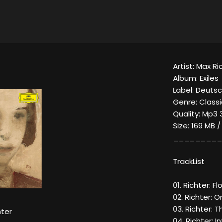
Artist: Max Ri
Album: Exiles
Label: Deut
Genre: Classi
Quality: Mp3 
Size: 169 MB 
_________
TrackList
01. Richter: F
02. Richter: 
03. Richter: 
hter
04. Richter: I