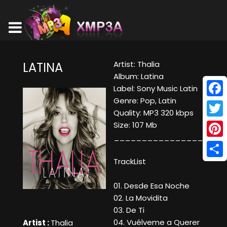
Artist: Thalia
LATINA
Album: Latina
Label: Sony Music Latin
Genre: Pop, Latin
Face
Quality: MP3 320 kbps
Twitt
Size: 107 Mb
____________________
Pinte
TrackList
Shar
01. Desde Esa Noche
02. La Movidita
03. De Ti
04. Vuélveme a Querer
Artist :
Thalia