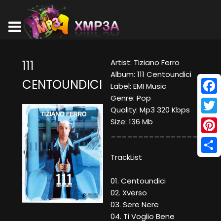
Artist: Tiziano Ferro
111
Album: 111 Centoundici
CENTOUNDICI
Label: EMI Music
Genre: Pop
Face
Quality: Mp3 320 Kbps
Twitt
Size: 136 Mb
____________________
Pinte
TrackList
Shar
01. Centoundici
02. Xverso
03. Sere Nere
04. Ti Voglio Bene