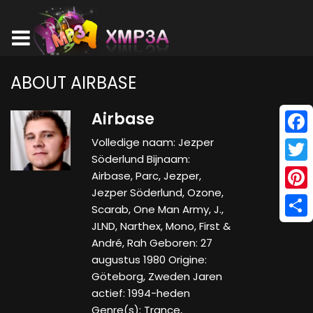
ABOUT AIRBASE
Airbase
Volledige naam: Jezper
Face
Söderlund Bijnaam:
Twitt
Airbase, Parc, Jezper,
Jezper Söderlund, Ozone,
Pinte
Scarab, One Man Army, J.,
JLND, Narthex, Mono, First &
Shar
André, Rah Geboren: 27
augustus 1980 Origine:
Göteborg, Zweden Jaren
actief: 1994-heden
Genre(s): Trance,