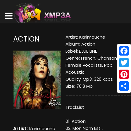
Artist: Karimouche
ACTION
Album: Action
Label: BLUE LINE
Genre: French, Chanson,
Face
Female vocalists, Pop,
Twitt
Acoustic
Quality: Mp3, 320 kbps
Pinte
Size: 76.8 Mb
____________________
Shar
TrackList
01. Action
02. Mon Nom Est...
Artist :
Karimouche