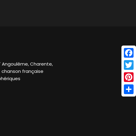
Face
7 Angoulême, Charente,
: chanson française
Twitt
phériques
Pinte
Shar