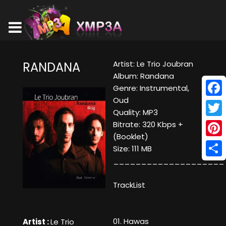
Artist: Le Trio Joubran
RANDANA
Album: Randana
Genre: Instrumental,
Oud
Face
Quality: MP3
Twitt
Bitrate: 320 Kbps +
(Booklet)
Pinte
Size: 111 MB
____________________
Shar
TrackList
01. Hawas
Artist :
Le Trio