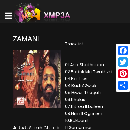
ZAMANI
TrackList
Face
01.Ana Shakhsiean
Twitt
02.Badak Ma Twakhzni
03.Badawi
Pinte
04.Badi A2wlak
05.Hiwar Thaqafi
Shar
06.Khalas
07.Kitroa Itbaleen
09.Nijm Il Oghnieh
10.Rakbanih
11.Samarmar
Artist :
Samih Chokeir