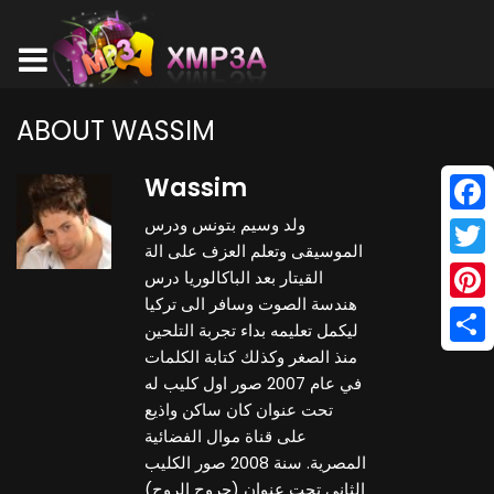
ABOUT WASSIM
Wassim
ولد وسيم بتونس ودرس
Face
الموسيقى وتعلم العزف على الة
Twitt
القيتار بعد الباكالوريا درس
هندسة الصوت وسافر الى تركيا
Pinte
ليكمل تعليمه بداء تجربة التلحين
منذ الصغر وكذلك كتابة الكلمات
Shar
في عام 2007 صور اول كليب له
تحت عنوان كان ساكن واذيع
على قناة موال الفضائية
المصرية. سنة 2008 صور الكليب
الثاني تحت عنوان (جروح الروح)