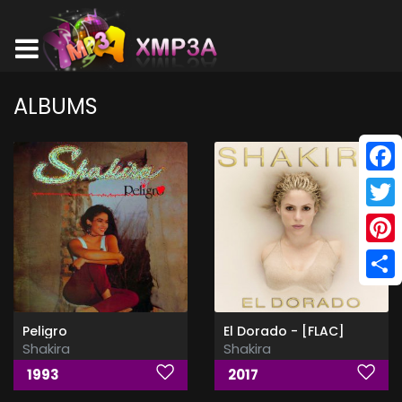
ALBUMS
Face
Twitt
Pinte
Shar
Peligro
El Dorado - [FLAC]
Shakira
Shakira
1993
2017