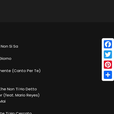
 Non Si Sa
Face
Giorno
Twitt
mente (Canto Per Te)
Pinte
Shar
 Che Non Ti Ho Detto
r (feat. Mario Reyes)
Mai
lte Ti Ho Cercato