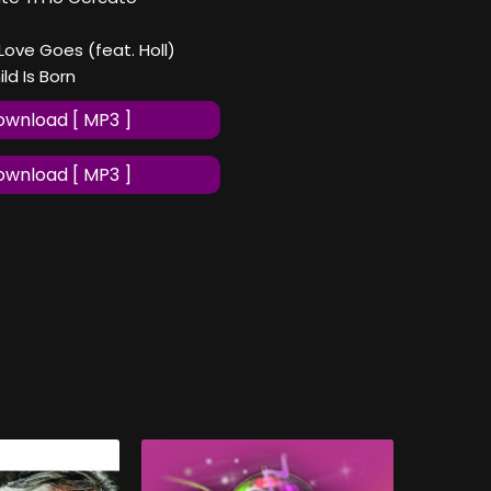
Love Goes (feat. Holl)
ld Is Born
wnload [ MP3 ]
wnload [ MP3 ]