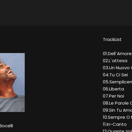
TrackList
01.Dell`Amore
02.L`attesa
03.Un Nuovo 
04.Tu Ci Sei
05.Semplice
06.Liberta
07.Per Noi
08.Le Parole
09.Sin Tu Amo
10.Sempre O 
11.In-Canto
ocelli
12.Quante Vo