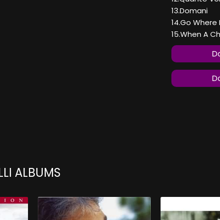
13.Domani
14.Go Where 
15.When A Chi
Do
Do
LI ALBUMS