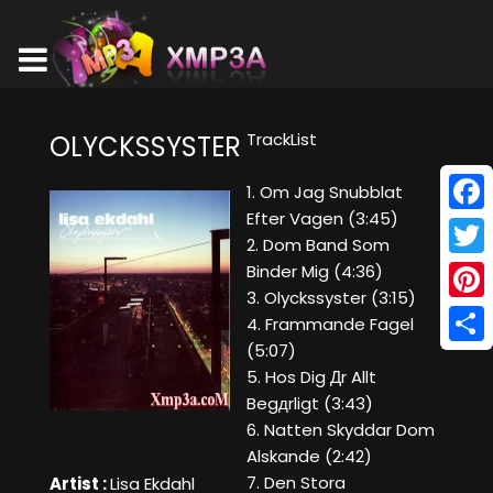
TrackList
OLYCKSSYSTER
1. Om Jag Snubblat
Efter Vagen (3:45)
Face
2. Dom Band Som
Twitt
Binder Mig (4:36)
3. Olyckssyster (3:15)
Pinte
4. Frammande Fagel
(5:07)
Shar
5. Hos Dig Дr Allt
Begдrligt (3:43)
6. Natten Skyddar Dom
Alskande (2:42)
7. Den Stora
Artist :
Lisa Ekdahl