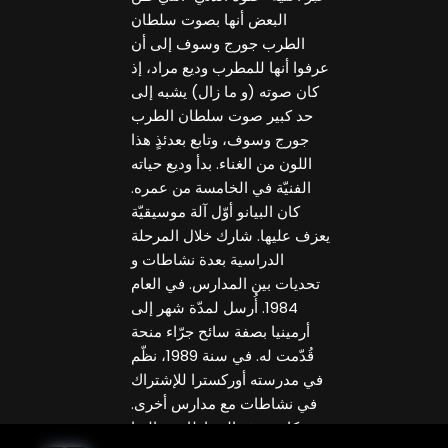
البعض أنها بصوت سلطان
الطرب جورج وسوف إلى أن
عرفوا أنها للمطرب وديع مراد، إذ
كان صوته (و ما زال) يشبه إلى
حد كبير صوت سلطان الطرب
جورج وسوف، وتابع بعدئذٍ هذا
اللون من الغناء. بدأ وديع حياته
الفنيّة في الخامسة من عمره.
كان البيانو أوّل آلة موسيقيّة
يعزف عليها. شارك خلال المرحلة
الدراسية بعدة نشاطات و
تحديات بين المدارس. في العام
1984. أُرسل لمدّة شهر إلى
أرمينيا بصفة سائح جرّاء منحة
قُدّمت له. في سنة 1989، نظّم
في مدرسته أوركسترا للإشتراك
في نشاطات مع مدارس أخرى.
وكانت هذه النشاطات بغالبها