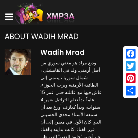
ABOUT WADIH MRAD
Wadih Mrad
وديع مراد هو مغني سوري من
Face
أصل أرمني. ولد في القامشلي ،
Twitt
شمال سوريا ، ينتمي إلى
الطائفة الأرمنية وبرجه الجوزاء.
Pinte
عاش فيها مع عائلته حتى عمر 15
عاماً. بدأ تعلم التراتيل بعمر 4
Shar
سنوات، وبدأ كعازف أورغ بعد أن
سمعه الأستاذ مجدي الحسيني
الذي كان الأول في مصر، إلى أن
قرر الغناء. كانت بدايته بالغناء
عبر أغنية "حلوة الدني" التي ظن