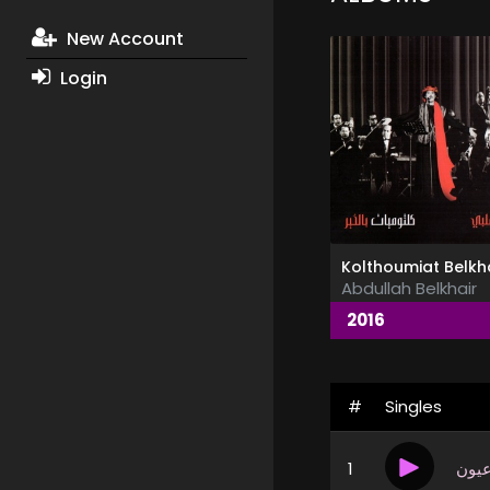
New Account
Login
Kolthoumiat Belkh
Abdullah Belkhair
2016
#
Singles
1
عيون