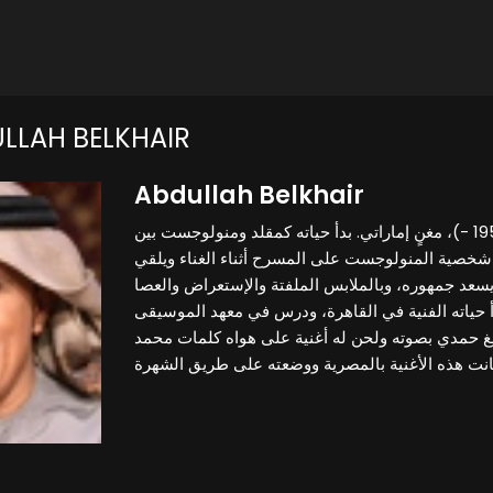
LLAH BELKHAIR
Abdullah Belkhair
عبد الله بالخير (5 مايو 1950 -)، مغنٍ إماراتي. بدأ حياته كمقلد ومنولوجست بين
 شخصية المنولوجست على المسرح أثناء الغناء ويلقي
يسعد جمهوره، وبالملابس الملفتة والإستعراض والعصا
أ حياته الفنية في القاهرة، ودرس في معهد الموسيقى
يغ حمدي بصوته ولحن له أغنية على هواه كلمات محمد