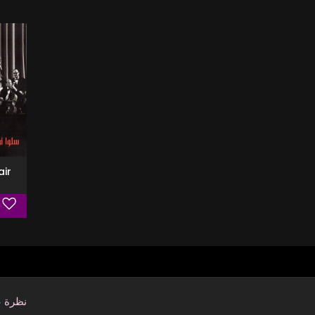
air
نظرة 