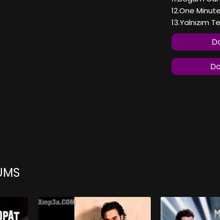
12.One Minut
13.Yalnızım T
Do
Do
BUMS