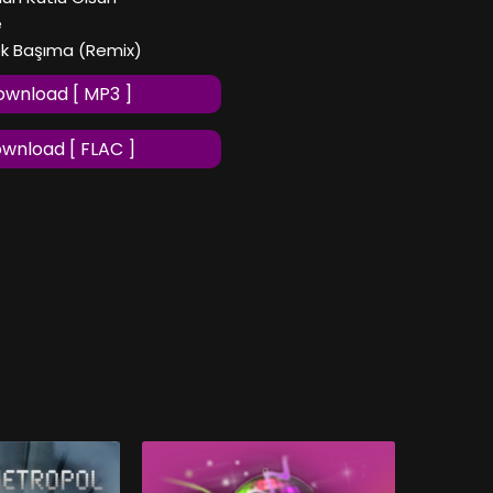
e
ek Başıma (Remix)
wnload [ MP3 ]
wnload [ FLAC ]