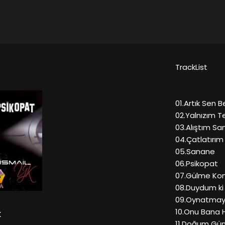
TrackList
01.Artık Sen 
02.Yalnızım 
03.Alıştım Sa
04.Çatlatırım
05.Sanane
06.Psikopat
07.Gülme Ko
08.Duydum ki
09.Oynatmaya
10.Onu Bana 
K
11.Doğum Gün