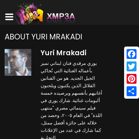
ABOUT YURI MRAKADI
Yuri Mrakadi
يوري مرقدي فنان لبناني تميز
Face
بأعماله الغنائية التي تُحاكي
Twitt
الجيل الجديد. هو من الفنانين
القلائل الذين يكتبون ويلحنون
Pinte
أغانيهم بأنفسهم وبرصيده خمسة
ألبومات غنائية. شارك يوري في
Shar
فيلم سينمائي مصري "منتهى
اللذة" في العام ٢٠٠٥، وحصد من
خلاله على جائزة أفضل ممثل،
كما شارك في عدد من الإعلانات
التجارية.