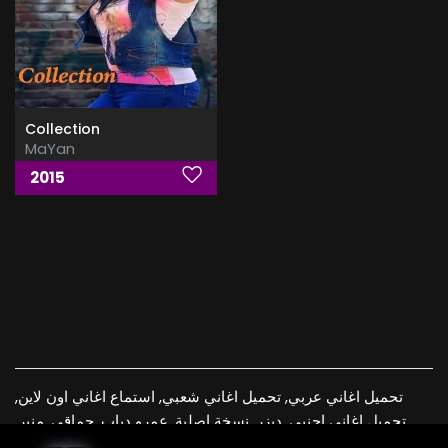
Collection
MaYan
2015
تحميل اغاني عربي, تحميل اغاني شعبي, استماع اغاني اون لاين,
تحميل اغاني اجنبي, ديزر, نسخة اصلية, عمرو دياب, حماقي, منير,
اغاني فلاك, اغاني اجنبية, xmp3 , download, free, flac, aac,