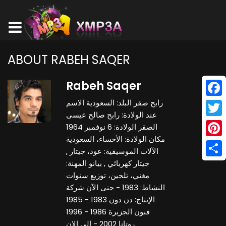
ABOUT RABEH SAQER
Rabeh Saqer
رابح صقر البلد: السعودية الاسم
Face
عند الولادة: رابح صالح عيسى
Twitt
الصقر الولادة: 6 نوفمبر 1964
مكان الولادة: الأحساء، السعودية
Pinte
الآلات الموسيقية: عود، جيتار ,
جيتار كهربائي , بيانو المهنة:
Shar
مغني، تلحين، توزيع سنوات
النشاط: 1983 - حتى الآن شركة
الإنتاج: دن دون 1983 - 1985
فنون الجزيرة 1986 - 1996
روتانا 2002 - إلى الان