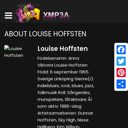
ABOUT LOUISE HOFFSTEN
Louise Hoffsten
Födelsenamn: Anna
Face
Viktoria Louise Hoffsten
Twitt
Född: 6 september 1965
Sverige Linköping Genre(r):
Pinte
Indieblues, rock, blues, jazz,
folkmusik Roll: Sångerska,
Shar
munspelare, låtskrivare År
som aktiv: 1986–idag
Artistsamarbeten: Gunnar
Hoffsten, Sky High, Nisse
Hellberg, Kim Wilson,