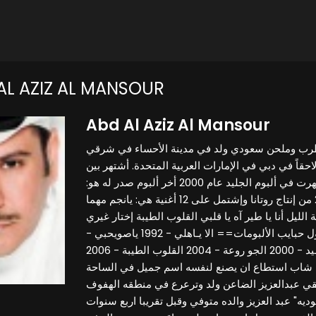
AL AZIZ AL MANSOUR
Abd Al Aziz Al Mansour
مطرب وملحن سعودي ولد في مدينة الأحساء في شرقي
حقاً في دبي في الإمارات العربية المتحدة. أشتهر بين
الجماهير بأغنية عادي التي ظهرت في ألبوم الجليد عام 2000 أخر ألبوم صدر له هو:
القلوب الطيبة عام 2006 من إنتاج روتانا وإشتمل على 12 أغنية هي: يانجم مهما
يل أنا يا طير آه يا قلبي القلوب الطيبة إختار غيري
إشتقت لأحبابي الحب الخجول حبايب الألبومات== الا يـاهلي - 1992 ياصويحبي -
1995 مسامحـك - 1997 الجلـيد - 2000 الجو روعة - 2004 القلوب الطيبة - 2006
ن شاب استطاع ان يصنع لنفسه اسم جميل في الساحة
قيقي عبدالعزيز الضاعن ولد وترعرع في منطقه الهفوف
ه" عبد العزيز والده متوفي وقبل تقريبا اربع سنوات