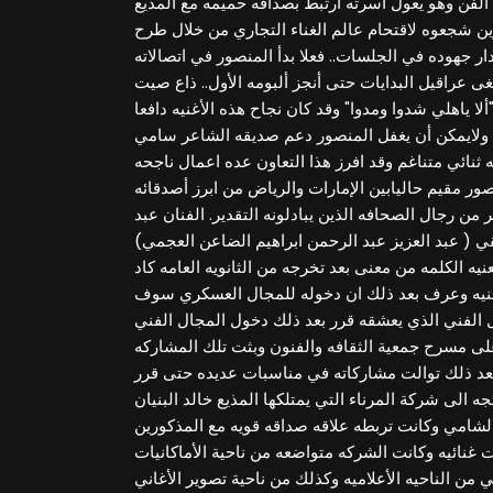
 الفن وهو يعول اسرته ارتبط بصداقه حميمه مع المذيع
 شجعوه لاقتحام عالم الغناء التجاري من خلال طرح
ار جهوده في الجلسات.. فعلا بدأ المنصور في اتصالاته
 عراقيل البدايات حتى أنجز ألبومه الأول.. ذاع صيت
لا ياهلي شدوا ومدوا" وقد كان نجاح هذه الأغنيه دافعا
. ولايمكن أن يغفل المنصور دعم صديقه الشاعر سامي
ثنائي متناغم وقد افرز هذا التعاون عده اعمال ناجحه
نصور مقيم حاليابين الإمارات والرياض من ابرز أصدقائه
 من رجال الصحافه الذين يبادلونه التقدير. الفنان عبد
ي ( عبد العزيز عبد الرحمن ابراهيم الضاعن العجمي)
ه الكلمه من معنى بعد تخرجه من الثانويه العامه كاد
لأمنيه وعرف بعد ذلك ان دخوله للمجال العسكري سوف
الفني الذي يعشقه قرر بعد ذلك دخول المجال الفني
لى مسرح جمعية الثقافه والفنون وبثت تلك المشاركه
عد ذلك توالت مشاركاته في مناسبات عديده حتى قرر
 الى شركة المرناء التي يمتلكها المذيع خالد البنيان
لشامي وكانت تربطه علاقه صداقه قويه مع المذكورين
 غنائيه وكانت الشركه متواضعه من ناحية الأماكانيات
 من الناحيه الأعلاميه وكذلك من ناحية تصوير الأغاني