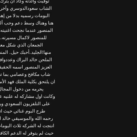
توفيت والدته وكاد ان يترك
الشاب سعودالدوسري وآخرين
البومات رسميه بدلا من إهد
هنا وهناك وسط دعم وحب ألغى
المنصور عندما نجحت اغنيته"أ
للمنصور لاكمال مسيرته.
الجمعان الذي شكل معه 
منها:الجليد..أحبك حيل.. الم
الملحن خالد البراك وعددوافر
العزيز المنصور اسمه الحقيق
شاب مكافح وعصامي بما تعني
ان يلتحق بكلية الملك فهد ا
يحرمه من دخول المجال 
وكانت اول مشاركه له علنيه ع
على التلفزيون السعودي وب
طرح البوم غنائي حيث اتجه
رحمه الله والموسيقي خالد ا
انتجت له الشركه ثلاث البومات
حيث لم يتوفر له الدعم الكافي