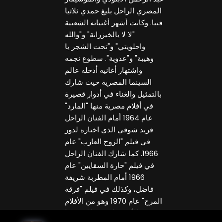
المصري الراحل بليغ حمدي ثلاثيا
فنيا. وكانت أشهر أغنياته الشعبية
"لا لا يالخيزرانة" و"والله
واحلويتي" و"تحت الشجر يا
وهيبة" و"عدوية". سطوع نجمه
واشتهار أغانيه أدخله عالم
السينما المصرية حيث شارك
بالتمثيل والغناء في أدوار قصيرة
في أفلام مصرية منها "المارد"
عام 1964 أمام الفنان الراحل
فريد شوقي الذي اختاره لدور
في فيلم "الزوج العازب" عام
1966. كما شارك الفنان الراحل
في فيلم "حارة السقايين" عام
1966 أمام المطربة شريفة
فاضل، وكذلك في فيلم "فرقة
المرح" عام 1970 وهو من الأفلام
الأخيرة لمخرج الكوميديا