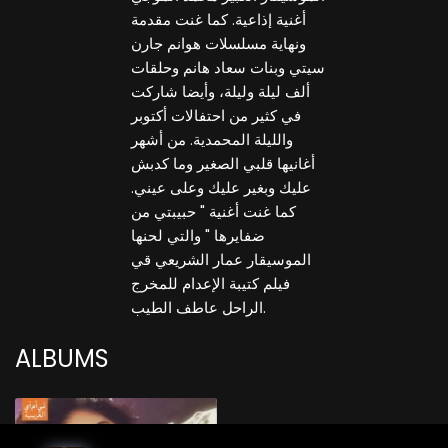
أغنية إذاعية. كما غنت مقدمة
ونهاية مسلسلات هوانم جارن
سيتي وبنات سعاد هانم وحلقات
ألف ليلة وليلة، وأيضا شاركت
في كثير من احتفالات أكتوبر
والليلة المحمدية. من أشهر
أغانيها قلبي الصغير وما كدبش
عليك وبغير عليك وعلى عيني.
كما غنت أغنية " حبيبتي من
ضفايرها " والتي لحنها
الموسيقار عمار الشريعي قي
فيلم كتيبة الإعدام للمخرج
الراحل عاطف الطيب.
ALBUMS