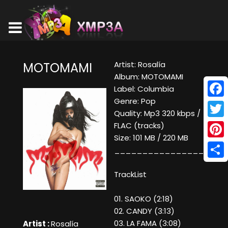
Artist: Rosalía
MOTOMAMI
Album: MOTOMAMI
Label: Columbia
Genre: Pop
Face
Quality: Mp3 320 kbps /
Twitt
FLAC (tracks)
Size: 101 MB / 220 MB
Pinte
____________________
Shar
TrackList
01. SAOKO (2:18)
02. CANDY (3:13)
03. LA FAMA (3:08)
Artist :
Rosalía