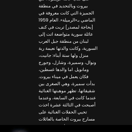
بيروت وبالتحديد في منطقة
الجميزة التي كانت معروفة في
الماضي بـ«الرميلة». العام 1959
[بحاجة لمصدر] تربت في كنف
عائلة سورية متواضعة اتت إلى
لبنان من منطقة جبل العرب
السورية، وكانت والدتها نعيمة ربة
منزل ولها ستة أبناء: جانيت،
ونوال، وسميرة، وشارل، وجورج
ومانويل. اما والدها غسطين،
فكان يعمل في ميناء بيروت.
بدأت سميرة، وهي الصغرى بين
شقيقاتها، تظهر موهبتها الغنائية
عندما كانت في السابعة، وعندما
أصبحت في الثالثة عشرة اخذت
تحيي الحفلات الغنائية على
مسارح بيروت الخاصة بالعائلات
وفي مقدمها مسرح عجرم.