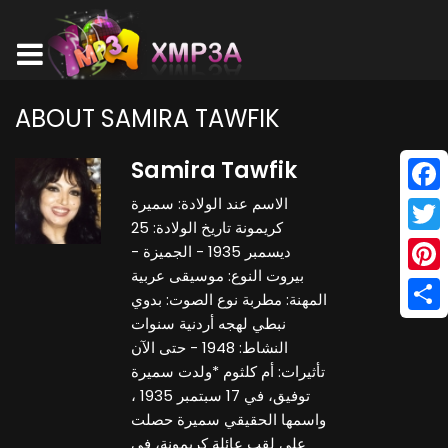
ABOUT SAMIRA TAWFIK
Samira Tawfik
الاسم عند الولادة: سميرة
Face
كريمونة تاريخ الولادة: 25
Twitt
ديسمبر 1935 - الجميزة -
بيروت النوع: موسيقى عربية
Pinte
المهنة: مطربة نوع الصوت: بدوي
نبطي لهجه أردنية سنوات
Shar
النشاط: 1948 - حتى الآن
تأثيرات: أم كلثوم *ولدت سميرة
توفيق، في 17 سبتمبر 1935 ،
واسمها الحقيقي سميرة حصلت
على لقب عائلة كريمونة، في