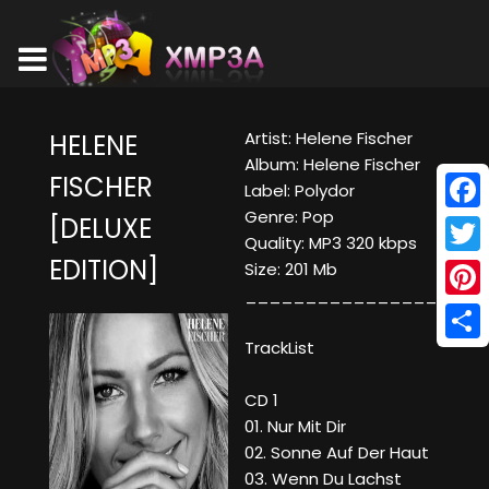
Artist: Helene Fischer
HELENE
Album: Helene Fischer
FISCHER
Label: Polydor
Genre: Pop
[DELUXE
Face
Quality: MP3 320 kbps
EDITION]
Twitt
Size: 201 Mb
____________________
Pinte
TrackList
Shar
CD 1
01. Nur Mit Dir
02. Sonne Auf Der Haut
03. Wenn Du Lachst