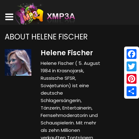
ABOUT HELENE FISCHER
Helene Fischer
Helene Fischer ( 5. August
Face
1984 in Krasnojarsk,
Twitt
Russische SFSR,
Sowjetunion) ist eine
Pinte
deutsche
Schlagersängerin,
Shar
Tänzerin, Entertainerin,
Fernsehmoderatorin und
Schauspielerin. Mit mehr
als zehn Millionen
verkauften Tonträgern