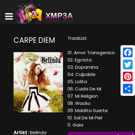
TrackList
CARPE DIEM
01. Amor Transgenico
02. Egoísta
Face
03. Dopamina
Twitt
04. Culpable
05. Lolita
Pinte
06. Cuida De Mi
07. Mi Religion
Shar
08. Wacko
09. Maldita Suerte
10. Sal De Mi Piel
11. Gaia
Artist :
Belinda