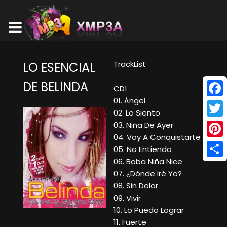
TrackList
LO ESENCIAL
DE BELINDA
CD1
01. Ángel
Face
02. Lo Siento
Twitt
03. Niña De Ayer
04. Voy A Conquistarte
Pinte
05. No Entiendo
06. Boba Niña Nice
Shar
07. ¿Dónde Iré Yo?
08. Sin Dolor
09. Vivir
10. Lo Puedo Lograr
11. Fuerte