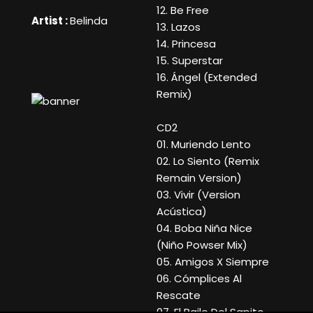
12. Be Free
Artist :
Belinda
13. Lazos
14. Princesa
15. Superstar
16. Ángel (Extended
Remix)
CD2
01. Muriendo Lento
02. Lo Siento (Remix
Remain Version)
03. Vivir (Version
Acústica)
04. Boba Niña Nice
(Niño Powser Mix)
05. Amigos X Siempre
06. Cómplices Al
Rescate
07. El Baile Del Sapito