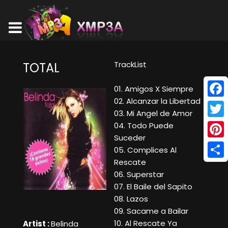
TrackList
TOTAL
01. Amigos X Siempre
02. Alcanzar la Libertad
Face
03. Mi Angel de Amor
Twitt
04. Todo Puede
Suceder
Pinte
05. Complices Al
Rescate
Shar
06. Superstar
07. El Baile del Sapito
08. Lazos
09. Sacame a Bailar
10. Al Rescate Ya
Artist :
Belinda