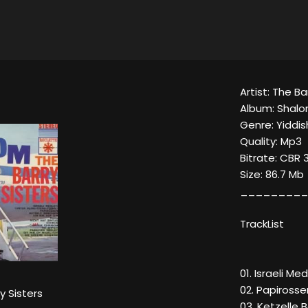
Artist: The Ba
Album: Shal
Genre: Yiddis
Quality: Mp3
Bitrate: CBR 
Size: 86.7 Mb
_________
TrackList
01. Israeli Me
02. Papirosse
y Sisters
03. Ketzelle 