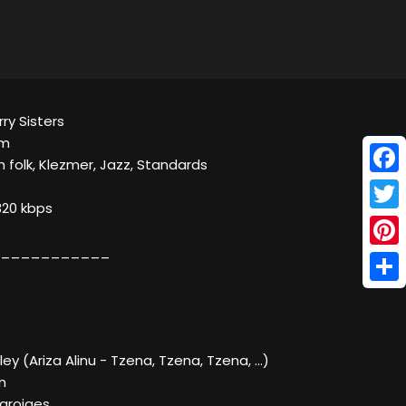
rry Sisters
om
h folk, Klezmer, Jazz, Standards
Face
320 kbps
Twitt
___________
Pinte
Shar
dley (Ariza Alinu - Tzena, Tzena, Tzena, ...)
n
Baroiges