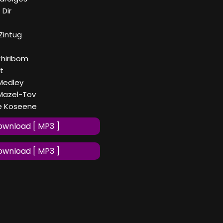
 Dir
 Zintug
Chiribom
t
 Medley
p Mazel-Tov
ne Koseene
wnload [ MP3 ]
wnload [ MP3 ]