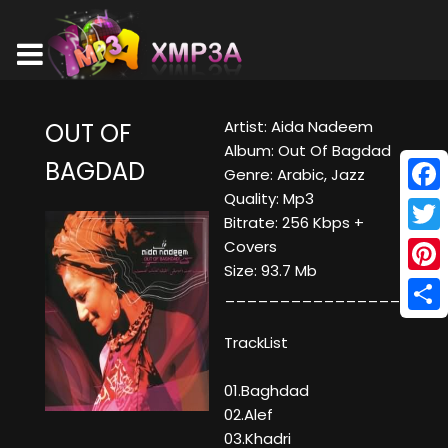
Artist: Aida Nadeem
OUT OF
Album: Out Of Bagdad
BAGDAD
Genre: Arabic, Jazz
Quality: Mp3
Face
Bitrate: 256 Kbps +
Twitt
Covers
Size: 93.7 Mb
Pinte
____________________
Shar
TrackList
01.Baghdad
02.Alef
03.Khadri