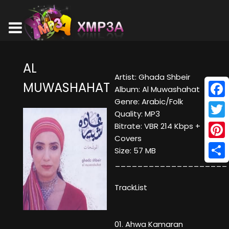
AL
Artist: Ghada Shbeir
MUWASHAHAT
Album: Al Muwashahat
Genre: Arabic/Folk
Face
Quality: MP3
Twitt
Bitrate: VBR 214 Kbps +
Covers
Pinte
Size: 57 MB
____________________
Shar
TrackList
01. Ahwa Kamaran