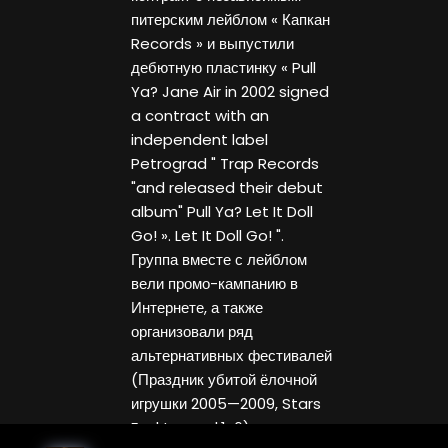
питерским лейблом « Капкан
Records » и выпустили
дебютную пластинку « Pull
Ya? Jane Air in 2002 signed
a contract with an
independent label
Petrograd " Trap Records
"and released their debut
album" Pull Ya? Let It Doll
Go! ». Let It Doll Go! ".
Группа вместе с лейблом
вели промо-кампанию в
Интернете, а также
организовали ряд
альтернативных фестивалей
(Праздник убитой ёлочной
игрушки 2005—2009, Stars
Fucktory vol.1-6), которые