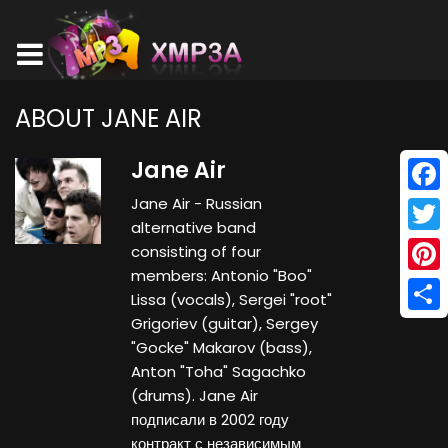
ABOUT JANE AIR
Jane Air
Jane Air - Russian
Face
alternative band
Twitt
consisting of four
members: Antonio "Boo"
Pinte
Lissa (vocals), Sergei "root"
Grigoriev (guitar), Sergey
Shar
"Gocke" Makarov (bass),
Anton "Toha" Sagachko
(drums). Jane Air
подписали в 2002 году
контракт с независимым