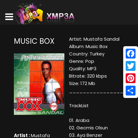
Artist: Mustafa Sandal
MUSIC BOX
Album: Music Box
Country: Turkey
Genre: Pop
Face
Quality: MP3
Twitt
Bitrate: 320 kbps
Size: 172 Mb
Pinte
____________________
Shar
TrackList
01. Araba
02. Gecmis Olsun
03. Aya Benzer
Artist :
Mustafa