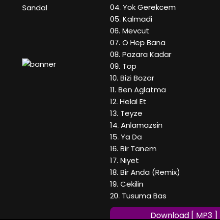
04. Yok Gerekcem
Sandal
05. Kalmadi
06. Mevcut
07. O Hep Bana
08. Pazara Kadar
09. Top
10. Bizi Bozar
11. Ben Aglatma
12. Helal Et
13. Teyze
14. Anlamazsin
15. Ya Da
16. Bir Tanem
17. Niyet
18. Bir Anda (Remix)
19. Cekilin
20. Tusuma Bas
Download [ MP3 ]